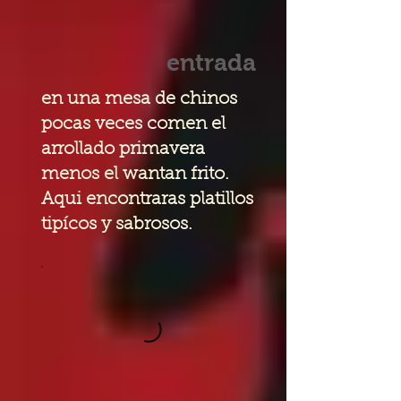
entrada
en una mesa de chinos
pocas veces comen el
arrollado primavera
menos el wantan frito.
Aqui encontraras platillos
tipícos y sabrosos.