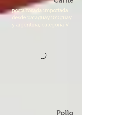
Carne
posta rosada importada
desde paraguay uruguay
y argentina, categoria V
Pollo