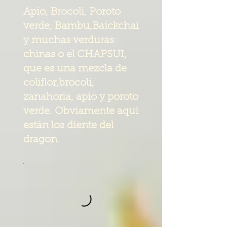
Apio, Brocoli, Poroto
verde, Bambu,Baickchai
y muchas verduras
chinas o el CHAPSUI,
que es una mezcla de
coliflor,brocoli,
zanahoria, apio y poroto
verde. Obviamente aqui
están los diente del
dragon.