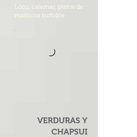
Loco, calamar, platos de
mariscos surtidos
VERDURAS Y
CHAPSUI