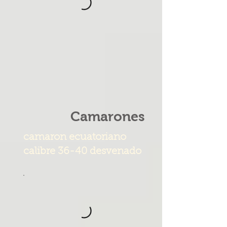
Camarones
camaron ecuatoriano
calibre 36-40 desvenado