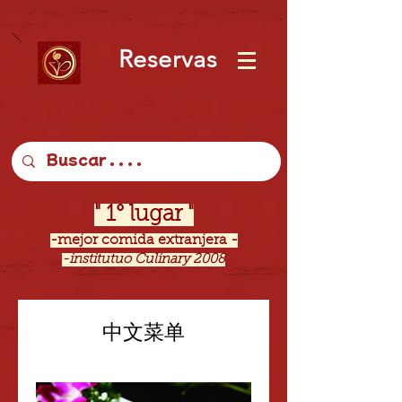
Reservas
VIOLETA
DE PERSIA
" 1° lugar "
-mejor comida extranjera -
-institutuo Culinary 2008
" 7 tenedores "
中文菜单
-revista WIKEN El Mercurio
-29 octub 2021