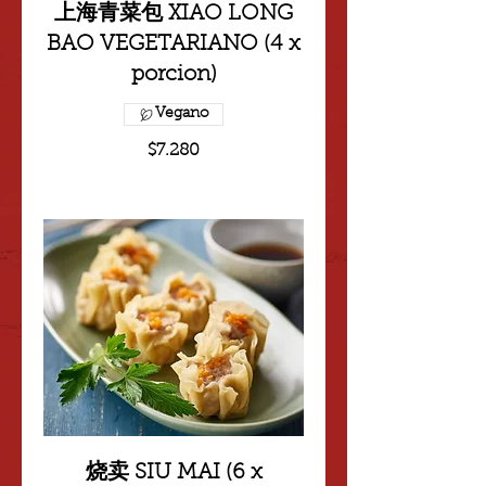
上海青菜包 XIAO LONG
BAO VEGETARIANO (4 x
porcion)
Vegano
$7.280
烧卖 SIU MAI (6 x