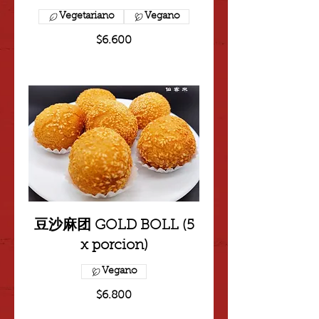
Vegetariano
Vegano
$6.600
豆沙麻团 GOLD BOLL (5
x porcion)
Vegano
$6.800