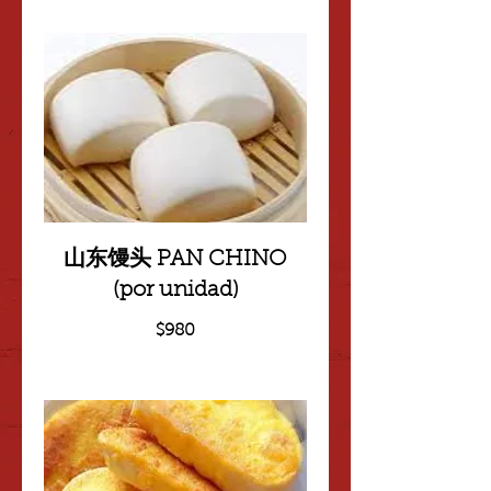
山东馒头 PAN CHINO
(por unidad)
$980