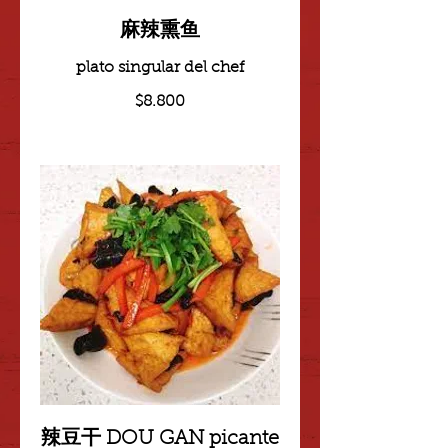
麻辣熏鱼
plato singular del chef
$8.800
辣豆干 DOU GAN picante