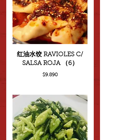
红油水饺 RAVIOLES C/
SALSA ROJA （6）
$9.890