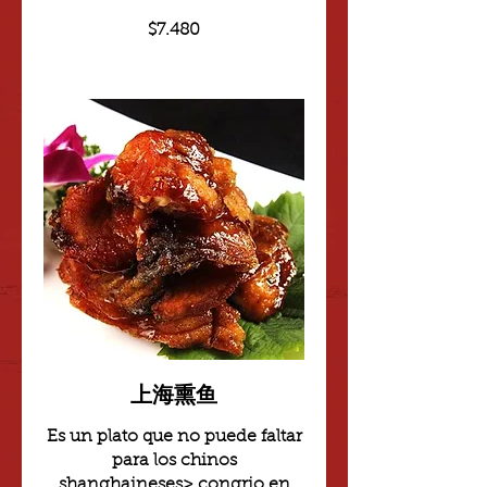
$7.480
上海熏鱼
Es un plato que no puede faltar
para los chinos
shanghaineses> congrio en