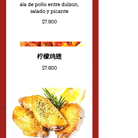
ala de pollo entre dulzon,
salado y picante
$7.800
柠檬鸡翅
$7.800